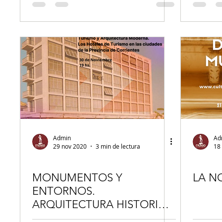
Admin
Ad
29 nov 2020
3 min de lectura
18
MONUMENTOS Y
LA N
ENTORNOS.
ARQUITECTURA HISTORICA
EN CORRIENTES