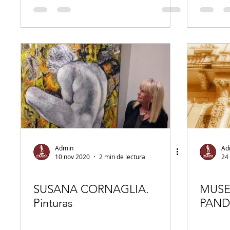
Admin
Ad
10 nov 2020
2 min de lectura
24
SUSANA CORNAGLIA.
MUSE
Pinturas
PAND