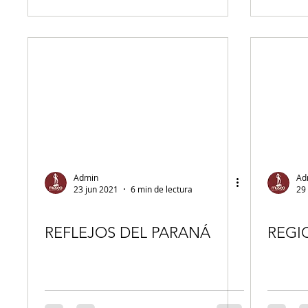
Admin
Ad
23 jun 2021
6 min de lectura
29
REFLEJOS DEL PARANÁ
REGI